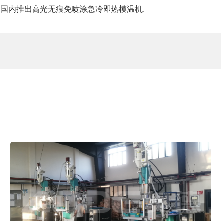
5年在国内推出高光无痕免喷涂急冷即热模温机.