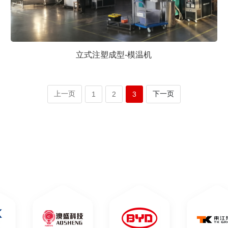
立式注塑成型-模温机
上一页
下一页
1
2
3